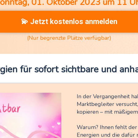
onntag, 01. Oktober 2023 um 11 U
💫 Jetzt kostenlos anmelden
(Nur begrenzte Plätze verfügbar)
gien für sofort
sichtbare und anh
In der Vergangenheit ha
Marktbegleiter versucht,
kopieren – mit mäßigem 
Warum? Ihnen fehlt der 
Energien und die dafür 