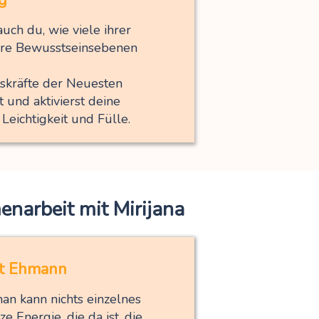
g
uch du, wie viele ihrer
bare Bewusstseinsebenen
ngskräfte der Neuesten
 und aktivierst deine
Leichtigkeit und Fülle.
narbeit mit Mirijana
t Ehmann
 man kann nichts einzelnes
 Energie, die da ist, die