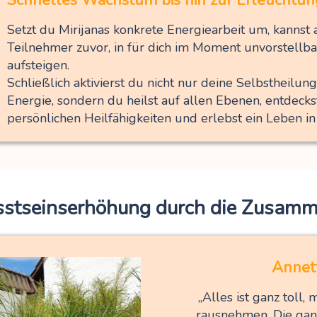
Schnelles Wachstum bis hin zur Erleuchtun
Setzt du Mirijanas konkrete Energiearbeit um, kannst a
Teilnehmer zuvor, in für dich im Moment unvorstell
aufsteigen.
Schließlich aktivierst du nicht nur deine Selbstheilu
Energie, sondern du heilst auf allen Ebenen, entdeckst
persönlichen Heilfähigkeiten und erlebst ein Leben in 
stseinserhöhung
durch die Zusamme
Annet
„Alles ist ganz toll,
rausnehmen. Die ganze